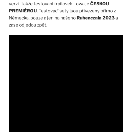
verzi. Takže testovaní trailovek Lowa je
ČESKOU
PREMIÉROU
. Testovací sety jsou přivezeny přimo z
Německa, pouze a jen na našeho
Rubenczala 2023
a
zase odjedou zpět.