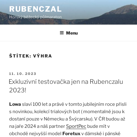
Přejít
RUBENCZAL
k
Horský běžecký půlmaraton
obsahu
webu
Menu
ŠTÍTEK:
VÝHRA
PUBLIKOVÁNO
11. 10. 2023
Exkluzivní testovačka jen na Rubenczalu
2023!
Lowa
slaví 100 let a právě v tomto jubilejním roce přisli
s novinkou, kolekcí trialových bot ( momentalně jsou k
dostaní pouze v Německu a Švýcarsku). V ČR budou až
na jaře 2024 a náš partner
SportPec
bude mít v
obchodě nejvyšší model
Foretux
v dámské i pánské