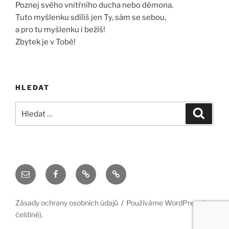
Poznej svého vnitřního ducha nebo démona.
Tuto myšlenku sdílíš jen Ty, sám se sebou,
a pro tu myšlenku i bežíš!
Zbytek je v Tobě!
HLEDAT
Hledat:
Hledán
Email
Facebook
Twitter
Instagram
Zásady ochrany osobních údajů
Používáme WordPress (v
češtině).