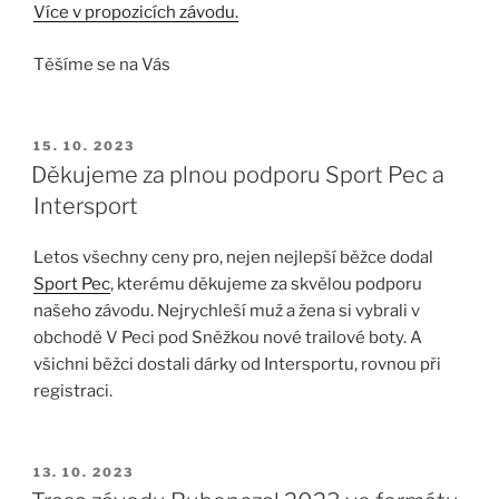
Více v propozicích závodu.
Těšíme se na Vás
PUBLIKOVÁNO
15. 10. 2023
Děkujeme za plnou podporu Sport Pec a
Intersport
Letos všechny ceny pro, nejen nejlepší běžce dodal
Sport Pec
, kterému děkujeme za skvělou podporu
našeho závodu. Nejrychleší muž a žena si vybrali v
obchodě V Peci pod Sněžkou nové trailové boty. A
všichni běžci dostali dárky od Intersportu, rovnou při
registraci.
PUBLIKOVÁNO
13. 10. 2023