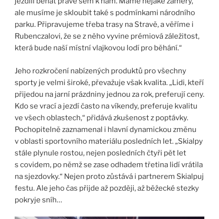
jezdili běhat právě sem k nám. Máme nějaké záměry,
ale musíme je skloubit také s podmínkami národního
parku. Připravujeme třeba trasy na Stravě, a věříme i
Rubenczalovi, že se z něho vyvine prémiová záležitost,
která bude naší místní vlajkovou lodí pro běhání.“
Jeho rozkročení nabízených produktů pro všechny
sporty je velmi široké, převažuje však kvalita. „Lidi, kteří
přijedou na jarní prázdniny jednou za rok, preferují ceny.
Kdo se vrací a jezdí často na víkendy, preferuje kvalitu
ve všech oblastech,“ přidává zkušenost z poptávky.
Pochopitelně zaznamenal i hlavní dynamickou změnu
v oblasti sportovního materiálu posledních let. „Skialpy
stále plynule rostou, nejen posledních čtyři pět let
s covidem, po němž se zase odhadem třetina lidí vrátila
na sjezdovky.“ Nejen proto zůstává i partnerem Skialpuj
festu. Ale jeho čas přijde až později, až běžecké stezky
pokryje sníh…