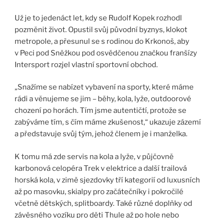
Už je to jedenáct let, kdy se Rudolf Kopek rozhodl
pozměnit život. Opustil svůj původní byznys, klokot
metropole, a přesunul se s rodinou do Krkonoš, aby
v Peci pod Sněžkou pod osvědčenou značkou franšízy
Intersport rozjel vlastní sportovní obchod.
„Snažíme se nabízet vybavení na sporty, které máme
rádi a věnujeme se jim – běhy, kola, lyže, outdoorové
chození po horách. Tím jsme autentičtí, protože se
zabýváme tím, s čím máme zkušenost,“ ukazuje zázemí
a představuje svůj tým, jehož členem je i manželka.
K tomu má zde servis na kola a lyže, v půjčovně
karbonová celopéra Trek v elektrice a další trailová
horská kola, v zimě sjezdovky tří kategorií od luxusních
až po masovku, skialpy pro začátečníky i pokročilé
včetně dětských, splitboardy. Také různé doplňky od
závěsného vozíku pro děti Thule až po hole nebo