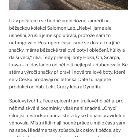
Už v počátcích se hodně ambiciózně zaměřil na
běžeckou kolekci Salomon Lab. „Nebyli jsme ale
úspěšní, zrušili jsme spolupráci, protože nám to
nefungovalo. Postupem času jsme se dostali na jiné
značky, máme běžecké trailové boty i oblečení, hůlky a
další věci,“ říká. Tedy přesněji boty Hoka, On, Scarpa,
Lowa – tu dostanou od něho ti nejlepší z Rubenczala. Ke
stému výročí značky připravili nové trailové boty, které
se v Česku prodávají od letoška. Dále tu najdete
produkci od Rab, Leki, Crazy Idea a Dynafitu.
Spoluvytvořit z Pece epicentrum trailového běhu, pro
něž má skvělé podmínky, však není snadné. „Chybí
silnější místní komunita, která by se běhání pravidelně
věnovala. Místní lidi mají hodně práce a málo času sami
na sebe. Hledáme taky způsob, jak oslovit běžce, aby