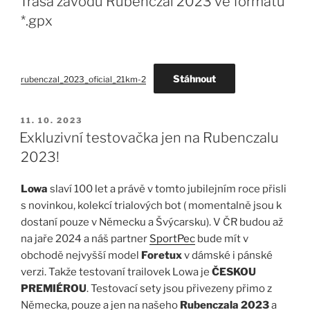
Trasa závodu Rubenczal 2023 ve formátu
*.gpx
Stáhnout
rubenczal_2023_oficial_21km-2
PUBLIKOVÁNO
11. 10. 2023
Exkluzivní testovačka jen na Rubenczalu
2023!
Lowa
slaví 100 let a právě v tomto jubilejním roce přisli
s novinkou, kolekcí trialových bot ( momentalně jsou k
dostaní pouze v Německu a Švýcarsku). V ČR budou až
na jaře 2024 a náš partner
SportPec
bude mít v
obchodě nejvyšší model
Foretux
v dámské i pánské
verzi. Takže testovaní trailovek Lowa je
ČESKOU
PREMIÉROU
. Testovací sety jsou přivezeny přimo z
Německa, pouze a jen na našeho
Rubenczala 2023
a