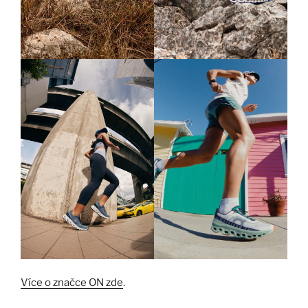
Více o značce
O
N
zde
.