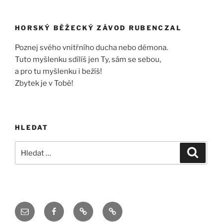
HORSKÝ BĚŽECKÝ ZÁVOD RUBENCZAL
Poznej svého vnitřního ducha nebo démona.
Tuto myšlenku sdílíš jen Ty, sám se sebou,
a pro tu myšlenku i bežíš!
Zbytek je v Tobě!
HLEDAT
Hledat:
Hledán
Email
Facebook
Twitter
Instagram