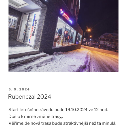
PUBLIKOVÁNO
5. 9. 2024
Rubenczal 2024
Start letošního závodu bude 19.10.2024 ve 12 hod.
Došlo k mírné změně trasy,.
Věříme, že nová trasa bude atraktivnější než ta minulá.