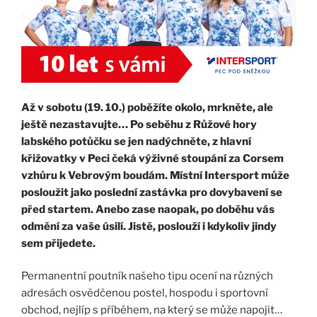
Až v sobotu (19. 10.) poběžíte okolo, mrkněte, ale
ještě nezastavujte… Po seběhu z Růžové hory
labského potůčku se jen nadýchněte, z hlavní
křižovatky v Peci čeká výživné stoupání za Corsem
vzhůru k Vebrovým boudám. Místní Intersport může
posloužit jako poslední zastávka pro dovybavení se
před startem. Anebo zase naopak, po doběhu vás
odmění za vaše úsilí. Jistě, poslouží i kdykoliv jindy
sem přijedete.
Permanentní poutník našeho tipu ocení na různých
adresách osvědčenou postel, hospodu i sportovní
obchod, nejlíp s příběhem, na který se může napojit…