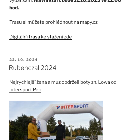
vydat sám.
Hlavní start bude 11.10.2025 ve 12:00
hod.
Trasu si můžete prohlédnout na mapy.cz
Digitální trasa ke stažení zde
PUBLIKOVÁNO
22. 10. 2024
Rubenczal 2024
Nejrychlejší žena a muz obdrželi boty zn. Lowa od
Intersport Pec