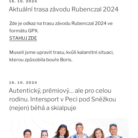
PUBLIKOVÁNO
16. 10. 2024
Aktuální trasa závodu Rubenczal 2024
Zde je odkaz na trasu závodu Rubenczal 2024 ve
formátu GPX.
STAHUJ ZDE
Museli jsme upravit trasu, kvůli kalamitní situaci,
kterou způsobila bouře Boris.
PUBLIKOVÁNO
16. 10. 2024
Autentický, prémiový… ale pro celou
rodinu. Intersport v Peci pod Sněžkou
(nejen) běhá a skialpuje