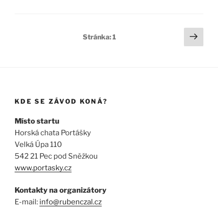
Stránkování
Další
Stránka:
1
strá
příspěvků
KDE SE ZÁVOD KONÁ?
Místo startu
Horská chata Portášky
Velká Úpa 110
542 21 Pec pod Sněžkou
www.portasky.cz
Kontakty na organizátory
E-mail:
info@rubenczal.cz