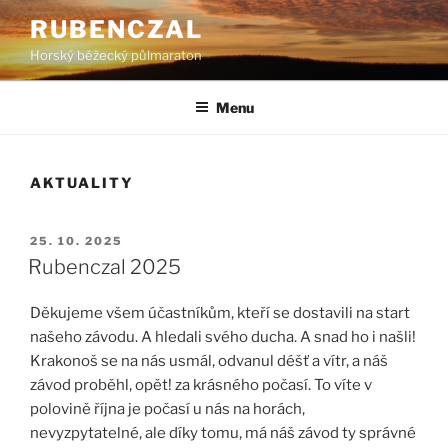
Přejít
RUBENCZAL
k
Horský běžecký půlmaraton
obsahu
webu
Menu
AKTUALITY
PUBLIKOVÁNO
25. 10. 2025
Rubenczal 2025
Děkujeme všem účastníkům, kteří se dostavili na start
našeho závodu. A hledali svého ducha. A snad ho i našli!
Krakonoš se na nás usmál, odvanul déšť a vítr, a náš
závod proběhl, opět! za krásného počasí. To víte v
polovině října je počasí u nás na horách,
nevyzpytatelné, ale díky tomu, má náš závod ty správné