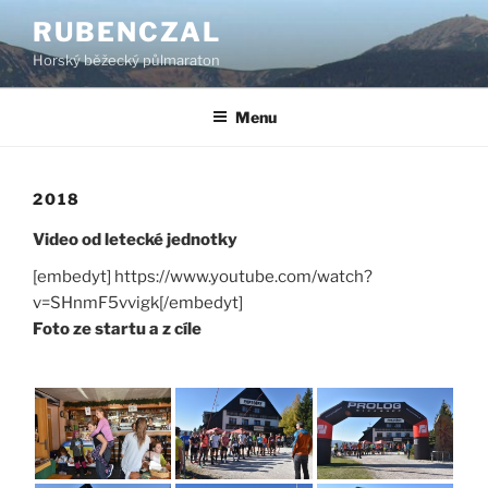
Přejít
RUBENCZAL
k
Horský běžecký půlmaraton
obsahu
webu
Menu
2018
Video od letecké jednotky
[embedyt] https://www.youtube.com/watch?
v=SHnmF5vvigk[/embedyt]
Foto ze startu a z cíle