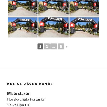
1
2
...
5
►
KDE SE ZÁVOD KONÁ?
Místo startu
Horská chata Portášky
Velká Úpa 110