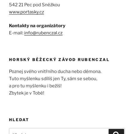
542 21 Pec pod Sněžkou
www.portasky.cz
Kontakty na organizátory
E-mail:
info@rubenczal.cz
HORSKÝ BĚŽECKÝ ZÁVOD RUBENCZAL
Poznej svého vnitřního ducha nebo démona.
Tuto myšlenku sdílíš jen Ty, sám se sebou,
a pro tu myšlenku i bežíš!
Zbytek je v Tobě!
HLEDAT
Hledat:
Hledán