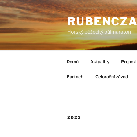
Přejít
k
RUBENCZ
obsahu
webu
Horský běžecký půlmaraton
Domů
Aktuality
Propoz
Partneři
Celoroční závod
2023