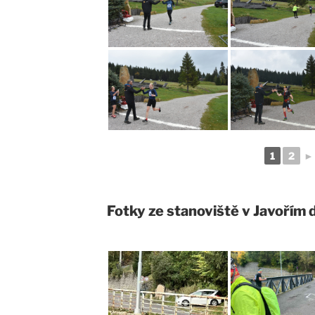
1
2
►
Fotky ze stanoviště v Javořím 