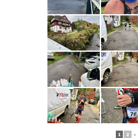
1
2
►