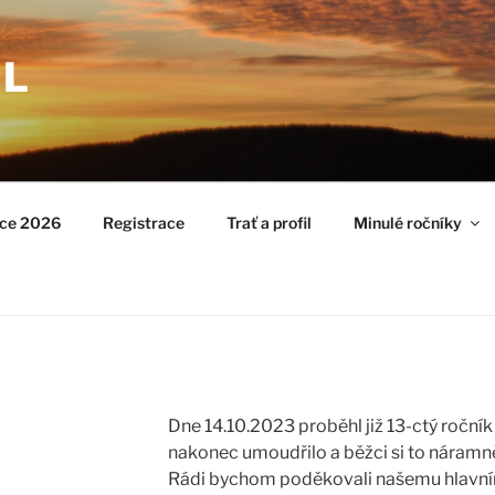
AL
ice 2026
Registrace
Trať a profil
Minulé ročníky
Dne 14.10.2023 proběhl již 13-ctý roční
nakonec umoudřilo a běžci si to náramně 
Rádi bychom poděkovali našemu hlavní