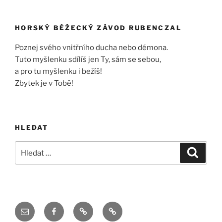
HORSKÝ BĚŽECKÝ ZÁVOD RUBENCZAL
Poznej svého vnitřního ducha nebo démona.
Tuto myšlenku sdílíš jen Ty, sám se sebou,
a pro tu myšlenku i bežíš!
Zbytek je v Tobě!
HLEDAT
Hledat:
Hledán
Email
Facebook
Twitter
Instagram