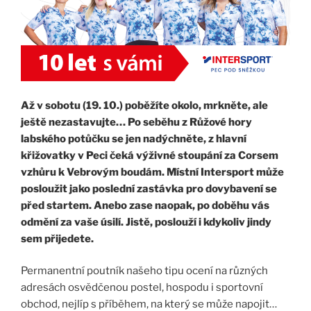
Až v sobotu (19. 10.) poběžíte okolo, mrkněte, ale
ještě nezastavujte… Po seběhu z Růžové hory
labského potůčku se jen nadýchněte, z hlavní
křižovatky v Peci čeká výživné stoupání za Corsem
vzhůru k Vebrovým boudám. Místní Intersport může
posloužit jako poslední zastávka pro dovybavení se
před startem. Anebo zase naopak, po doběhu vás
odmění za vaše úsilí. Jistě, poslouží i kdykoliv jindy
sem přijedete.
Permanentní poutník našeho tipu ocení na různých
adresách osvědčenou postel, hospodu i sportovní
obchod, nejlíp s příběhem, na který se může napojit…