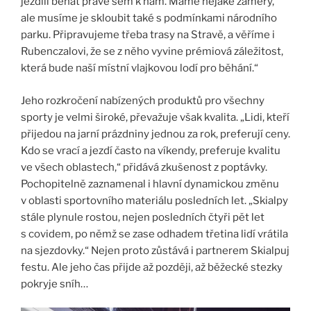
jezdili běhat právě sem k nám. Máme nějaké záměry,
ale musíme je skloubit také s podmínkami národního
parku. Připravujeme třeba trasy na Stravě, a věříme i
Rubenczalovi, že se z něho vyvine prémiová záležitost,
která bude naší místní vlajkovou lodí pro běhání.“
Jeho rozkročení nabízených produktů pro všechny
sporty je velmi široké, převažuje však kvalita. „Lidi, kteří
přijedou na jarní prázdniny jednou za rok, preferují ceny.
Kdo se vrací a jezdí často na víkendy, preferuje kvalitu
ve všech oblastech,“ přidává zkušenost z poptávky.
Pochopitelně zaznamenal i hlavní dynamickou změnu
v oblasti sportovního materiálu posledních let. „Skialpy
stále plynule rostou, nejen posledních čtyři pět let
s covidem, po němž se zase odhadem třetina lidí vrátila
na sjezdovky.“ Nejen proto zůstává i partnerem Skialpuj
festu. Ale jeho čas přijde až později, až běžecké stezky
pokryje sníh…