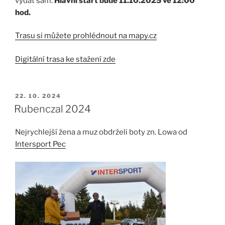
vydat sám.
Hlavní start bude 11.10.2025 ve 12:00
hod.
Trasu si můžete prohlédnout na mapy.cz
Digitální trasa ke stažení zde
PUBLIKOVÁNO
22. 10. 2024
Rubenczal 2024
Nejrychlejší žena a muz obdrželi boty zn. Lowa od
Intersport Pec