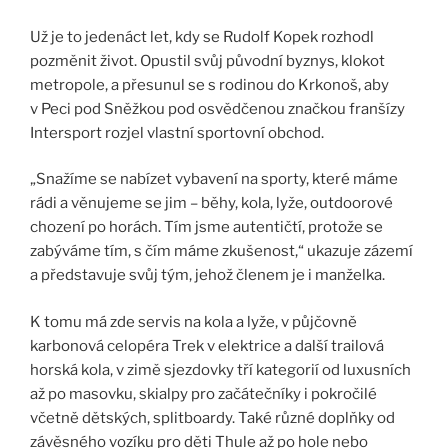
Už je to jedenáct let, kdy se Rudolf Kopek rozhodl
pozměnit život. Opustil svůj původní byznys, klokot
metropole, a přesunul se s rodinou do Krkonoš, aby
v Peci pod Sněžkou pod osvědčenou značkou franšízy
Intersport rozjel vlastní sportovní obchod.
„Snažíme se nabízet vybavení na sporty, které máme
rádi a věnujeme se jim – běhy, kola, lyže, outdoorové
chození po horách. Tím jsme autentičtí, protože se
zabýváme tím, s čím máme zkušenost,“ ukazuje zázemí
a představuje svůj tým, jehož členem je i manželka.
K tomu má zde servis na kola a lyže, v půjčovně
karbonová celopéra Trek v elektrice a další trailová
horská kola, v zimě sjezdovky tří kategorií od luxusních
až po masovku, skialpy pro začátečníky i pokročilé
včetně dětských, splitboardy. Také různé doplňky od
závěsného vozíku pro děti Thule až po hole nebo