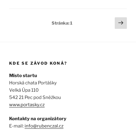
Stránkování
Další
Stránka:
1
strá
příspěvků
KDE SE ZÁVOD KONÁ?
Místo startu
Horská chata Portášky
Velká Úpa 110
542 21 Pec pod Sněžkou
www.portasky.cz
Kontakty na organizátory
E-mail:
info@rubenczal.cz