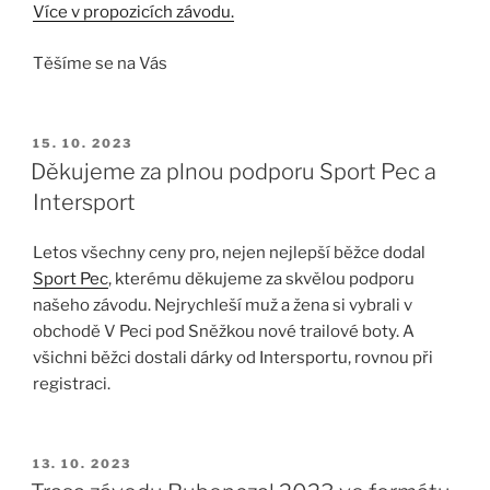
Více v propozicích závodu.
Těšíme se na Vás
PUBLIKOVÁNO
15. 10. 2023
Děkujeme za plnou podporu Sport Pec a
Intersport
Letos všechny ceny pro, nejen nejlepší běžce dodal
Sport Pec
, kterému děkujeme za skvělou podporu
našeho závodu. Nejrychleší muž a žena si vybrali v
obchodě V Peci pod Sněžkou nové trailové boty. A
všichni běžci dostali dárky od Intersportu, rovnou při
registraci.
PUBLIKOVÁNO
13. 10. 2023