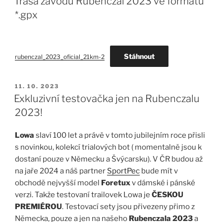
Trasa závodu Rubenczal 2023 ve formátu
*.gpx
Stáhnout
rubenczal_2023_oficial_21km-2
PUBLIKOVÁNO
11. 10. 2023
Exkluzivní testovačka jen na Rubenczalu
2023!
Lowa
slaví 100 let a právě v tomto jubilejním roce přisli
s novinkou, kolekcí trialových bot ( momentalně jsou k
dostaní pouze v Německu a Švýcarsku). V ČR budou až
na jaře 2024 a náš partner
SportPec
bude mít v
obchodě nejvyšší model
Foretux
v dámské i pánské
verzi. Takže testovaní trailovek Lowa je
ČESKOU
PREMIÉROU
. Testovací sety jsou přivezeny přimo z
Německa, pouze a jen na našeho
Rubenczala 2023
a