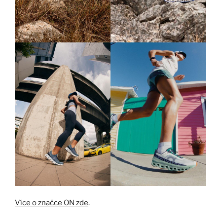
Více o značce
O
N
zde
.