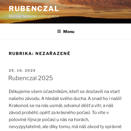
Přejít
RUBENCZAL
k
Horský běžecký půlmaraton
obsahu
webu
Menu
RUBRIKA:
NEZAŘAZENÉ
PUBLIKOVÁNO
25. 10. 2025
Rubenczal 2025
Děkujeme všem účastníkům, kteří se dostavili na start
našeho závodu. A hledali svého ducha. A snad ho i našli!
Krakonoš se na nás usmál, odvanul déšť a vítr, a náš
závod proběhl, opět! za krásného počasí. To víte v
polovině října je počasí u nás na horách,
nevyzpytatelné, ale díky tomu, má náš závod ty správné