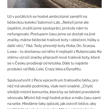
Už v počátcích se hodně ambiciózně zaměřil na
běžeckou kolekci Salomon Lab. „Nebyli jsme ale
úspěšní, zrušili jsme spolupráci, protože nám to
nefungovalo. Postupem času jsme se dostali na jiné
značky, máme běžecké trailové boty i oblečení, hůlky a
další věci,“ říká. Tedy přesněji boty Hoka, On, Scarpa,
Lowa – tu dostanou od něho ti nejlepší z Rubenczala. Ke
stému výročí značky připravili nové trailové boty, které
se v Česku prodávají od letoška. Dále tu najdete
produkci od Rab, Leki, Crazy Idea a Dynafitu.
Spoluvytvořit z Pece epicentrum trailového běhu, pro
něž má skvělé podmínky, však není snadné. „Chybí
silnější místní komunita, která by se běhání pravidelně
věnovala. Místní lidi mají hodně práce a málo času sami
na sebe. Hledáme taky způsob, jak oslovit běžce, aby