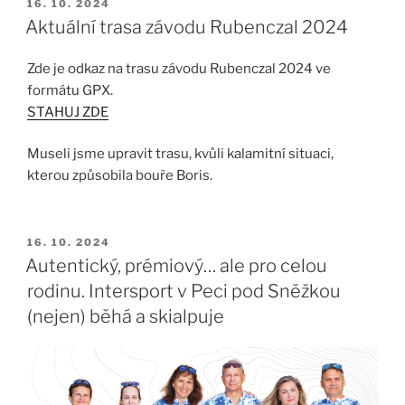
PUBLIKOVÁNO
16. 10. 2024
Aktuální trasa závodu Rubenczal 2024
Zde je odkaz na trasu závodu Rubenczal 2024 ve
formátu GPX.
STAHUJ ZDE
Museli jsme upravit trasu, kvůli kalamitní situaci,
kterou způsobila bouře Boris.
PUBLIKOVÁNO
16. 10. 2024
Autentický, prémiový… ale pro celou
rodinu. Intersport v Peci pod Sněžkou
(nejen) běhá a skialpuje