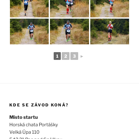
1
2
3
►
KDE SE ZÁVOD KONÁ?
Místo startu
Horská chata Portášky
Velká Úpa 110