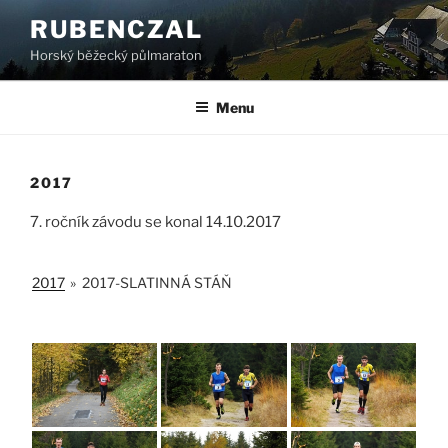
Přejít
RUBENCZAL
k
Horský běžecký půlmaraton
obsahu
webu
Menu
2017
7. ročník závodu se konal 14.10.2017
2017
»
2017-SLATINNÁ STÁŇ