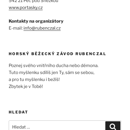
542 21 Pec pod Sněžkou
www.portasky.cz
Kontakty na organizátory
E-mail:
info@rubenczal.cz
HORSKÝ BĚŽECKÝ ZÁVOD RUBENCZAL
Poznej svého vnitřního ducha nebo démona.
Tuto myšlenku sdílíš jen Ty, sám se sebou,
a pro tu myšlenku i bežíš!
Zbytek je v Tobě!
HLEDAT
Hledat:
Hledán